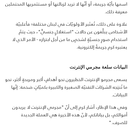
اسمها بأيّة جريمة، أو أنّها لا تريد لزبائنها أو مستثمريها المحتملين
معرفة ذلك.
علاوة على ذلك، تُعتَبر الأولويّات في لبنان مختلفة؛ فأغلبيّة
الأشخاص يبلِّغون عن حالات "استغلالٍ جنسيٍّ"، حيث يتمّ
استخدام صورٍ جنسيّةٍ لشخصٍ ما من أجل ابتزازه - الأمر الذي لا
يعتبره كرم جريمةً إلكترونية.
البيانات سلعة مجرمي الإنترنت
يسعى مجرمو الإنترنت الخطيرون نحو أهدافٍ أكبر ومربحةٍ أكثر، نحو
ما تُنتِجه الشركات التقنيّة الصغيرة والكبيرة بكميّاتٍ ضخمة: إنّها
البيانات.
وفي هذا الإطار، أشار كرم إلى أنّ "مجرمي الإنترنت لا يريدون
أموالكم، بل بياناتكم، لأنّ هذه الأخيرة هي العملة الجديدة
للصرف."