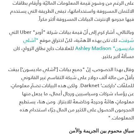
على الرغم من وضوح قيمة المعلومات الماليّة وأرقام بطاقات
الائتمان المسروقة واستخداماتها، تبقى الطريقة التي يستخدم
فيها مجرمو الإنترنت البيانات المسروقة أكثر مكراً.
وبالتالي، أشار كرم إلى أنّ قيمة بيانات شركة "أوبر" Uber التي
سُرقت
، لك تكن بهذه الأهمّية، لكنّ اختراق موقع
"آشلي
ماديسون" Ashley Madison
للعلاقات خارج نطاق الزواج، كان
مسألةً أكبر بكثير.
وقال بهذا الخصوص، إنّ "جميع بيانات [‘آشلي ماديسون‘] بيعَت
بأقلّ من مائة ألف دولار على شبكة التقاسم غير القانوني
للملفّات ‘داركنت‘ Darknet. ولكن هذه البيانات تضمّ معلوماتٍ
عن رؤساء شركات وسياسيين ورجال أعمال، ما يجعل منها
معلوماتٍ هامّةً وحرجةً وخاضعةً للابتزاز. ومن هنا، يستطيع
المجرمون الحصول على الكثير من المال جرّاء استخدام هذه
المعلومات."
سباق محموم بين الجريمة والأمن