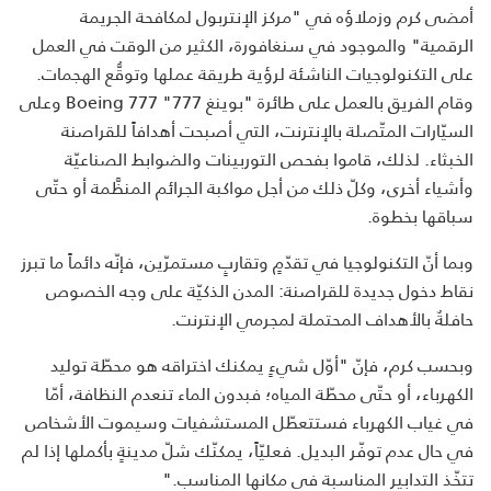
أمضى كرم وزملاؤه في "مركز الإنتربول لمكافحة الجريمة
الرقمية" والموجود في سنغافورة، الكثير من الوقت في العمل
على التكنولوجيات الناشئة لرؤية طريقة عملها وتوقُّع الهجمات.
وقام الفريق بالعمل على طائرة "بوينغ 777" Boeing 777 وعلى
السيّارات المتّصلة بالإنترنت، التي أصبحت أهدافاً للقراصنة
الخبثاء. لذلك، قاموا بفحص التوربينات والضوابط الصناعيّة
وأشياء أخرى، وكلّ ذلك من أجل مواكبة الجرائم المنظَّمة أو حتّى
سباقها بخطوة.
وبما أنّ التكنولوجيا في تقدّمٍ وتقاربٍ مستمرّين، فإنّه دائماً ما تبرز
نقاط دخول جديدة للقراصنة: المدن الذكيّة على وجه الخصوص
حافلةٌ بالأهداف المحتملة لمجرمي الإنترنت.
وبحسب كرم، فإنّ "أوّل شيءٍ يمكنك اختراقه هو محطّة توليد
الكهرباء، أو حتّى محطّة المياه؛ فبدون الماء تنعدم النظافة، أمّا
في غياب الكهرباء فستتعطّل المستشفيات وسيموت الأشخاص
في حال عدم توفّر البديل. فعليّاً، يمكنّك شلّ مدينةٍ بأكملها إذا لم
تتخّذ التدابير المناسبة في مكانها المناسب."