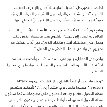
لذلك، ستكون كلّ الأشياء القابلة للاتّصال بالإنترنت [إنترنت
الأشياء IoT والشبكات والترابط بين الأشياء والأدوات اليوميّة،
جبهةً أخرى سيضطرّ مسؤولو الأمن الإلكترونيّ للدفاع عنها.
وتابع كرم أنّه "إذا كنّا نتكلّم عن إنترنت الأشياء، فإنّنا في الوقت
الحاليّ لم نصل إلى مرحلة النضوج بعد. فالسوار الذكيّ مثلاً
يعمل على محادثتك أنت وهاتفك الذكيّ، غير أنّه لا يتحدّث مع
تطبيقٍ آخر ولا مع نظامك الخاصّ في المنزل."
ولكن في المقابل، يلوح في الأفق منصّاتٌ وأنظمةٌ ستسمح
لكافّة هذه الأجهزة المختلفة وغير المترابطة بالتواصل مع بعضها
البعض.
"وعندها، يجب أن تبدأ بالقلق حيال ناقلات الهجوم attack
vectors،" حسبما خلص كرم، مشيراً إلى أنّ "ثلّاجتك ستصبح
نقطة الدخول entry point للحصول على معلوماتك، كما ستكون
نقطة الدخول لاستهداف أولادك ومكتبك، ولن تكون قادراً على
تأمين جميع هذه الناقلات. وبالتالي، سيكون عليك اتّخاذ خياراتٍ