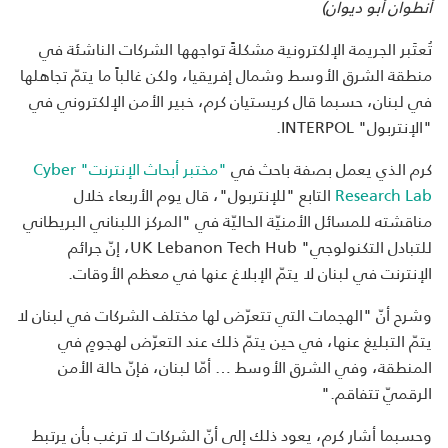
أنطوان أبو ديوان)
تُعتَبر الجريمة الإلكترونية مشكلةً تواجهها الشركات الناشئة في
منطقة الشرق الأوسط وشمال إفريقيا، ولكن غالباً ما يتمّ تجاهلها
في لبنان، حسبما قال كريستيان كرم، خبير الأمن الإلكتروني في
"الإنتربول" INTERPOL.
كرم الذي يعمل بصفة باحث في
"مختبر أبحاث الإنترنت" Cyber
Research Lab
التابع "للإنتربول"، قال يوم الأربعاء خلال
مناقشته للمسائل الأمنيّة الحاليّة في "المركز اللبناني البريطاني
للتبادل التكنولوجي" UK Lebanon Tech Hub، إنّ جرائم
الإنترنت في لبنان لا يتمّ الإبلاغ عنها في معظم الأوقات.
وشرح أنّ "الهجمات التي تتعرّض لها مختلف الشركات في لبنان لا
يتمّ التبليغ عنها، في حين يتمّ ذلك عند التعرّض لهجومٍ في
المنطقة، وفي الشرق الأوسط … أمّا لبنان، فإنّ حالة الأمن
الرقميّ تتفاقم."
وحسبما أشار كرم، يعود ذلك إلى أنّ الشركات لا ترغب بأن يرتبط