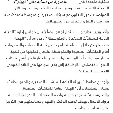
سكنية متعددة في
(الصورة من حسابه على "تويتر")
المدينة الاقتصادية، وتوفير التعليم للأبناء، وتوفير وسائل
المواصلات عبر التعاون مع شركات صغيرة أو متوسطة متخصّصة
في مجال النقل، وغيرها من التسهيلات.
وأكّد وزير التجارة والاستثمار (وهو أيضاً رئيس مجلس إدارة "الهيئة
العامة للمنشآت الصغيرة والمتوسطة")، بدوره، أنّ "الهيئة
ستعمل من خلال الاتفاقية على تذليل كافة التحديات والصعوبات
أمام المنشآت الصغيرة والمتوسطة لضمان تمكينها من تنفيذ
مشاريعها وأداء أعمالها بسهولة ويُسر، باعتبارها من أهم محركات
النمو الاقتصادي، بالإضافة إلى رفع إسهامها في الناتج القومي
الإجمالي للمملكة".
وأوضح محافظ "الهيئة العامة للمنشآت الصغيرة والمتوسطة"،
غسان السليمان، أنّ "الهيئة العامة للمنشآت الصغيرة
والمتوسطة" ستوفّر محطة واحدة للمعاملات الحكومية الخاصة
برواد الأعمال بهدف توفير الوقت والجهد ومساعدتهم في التركيز
على أهداف شركاتهم.