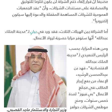
مضيفاً أنّ قرار إلغاء ختم الشركة لن يكون مُلزماً للتوثيق
والمصادقة على مستندات الشركات، وأنّ "عقد الجمعيات
العمومية للشركات المساهمة المقفلة والدعوة إليها سيكون
إلكترونياً".
أما الشراكة بين الهيئات الثلاث، فقد ورد في
بيانٍ
لـ"مدينة الملك
عبدالله" أنّها ستوفر مزايا حصرية لرواد الأعمال.
ومن هذه المزايا، بحسب
الرئيس التنفيذي لـ"مدينة
الملك عبدالله
الاقتصادية"، فهد بن
عبدالمحسن الرشيد،
الإعفاء من دفع إيجار
المكاتب في مجمّع
الأعمال "بي فيوز" لمدة
خمس سنوات، ومنح
موظفي الشركات حوافز
وزير التجارة والاستثمار ماجد القصبي.