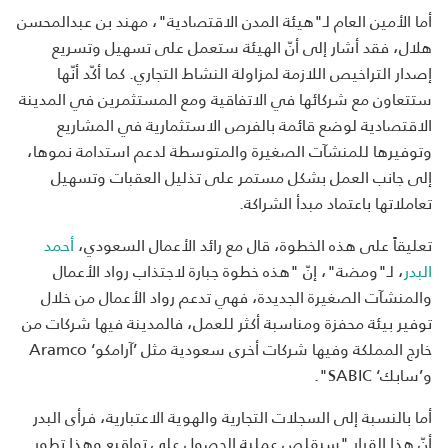
أما الأمين العام لـ"هيئة المدن الاقتصادية"، مهند بن عبدالمحسن
هلال، فقد أشار إلى أنّ الهيئة ستعمل على تسهيل وتسريع
إصدار التراخيص اللازمة لمزاولة النشاط التجاري. كما أكّد أنّها
ستتعاون مع شركائها في الاتفاقية ومع المستثمرين في المدينة
الاقتصادية لوضع قائمة بالفرص الاستثمارية في المشاريع
وتوفيرها للمنشآت الصغيرة والمتوسطة لدعم استدامة نموها،
إلى جانب العمل بشكل مستمر على تذليل العقبات وتسهيل
تعاملاتها باعتماد مبدأ الشراكة.
تعليقاً على هذه الخطوة، قال مع رائد الأعمال السعودي،
أحمد
البدر
، لـ"ومضة"، إنّ "هذه خطوة جبارة لاجتذاب رواد الأعمال
والمنشآت الصغيرة الجديدة، فهي تدعم رواد الأعمال من خلال
توفير بيئة محفزة ومناسبة أكثر للعمل، فالمدينة فيها شركات من
خارج المملكة وفيها شركات أخرى سعودية مثل ’آرامكو‘ Aramco
و’سابك‘ SABIC".
أما بالنسبة إلى السجلات التجارية والهوية الاعتبارية، فرأى البدر
أنّ هذا القرار "سيقلص عملية الحصول على تواقيع وهذا تطور