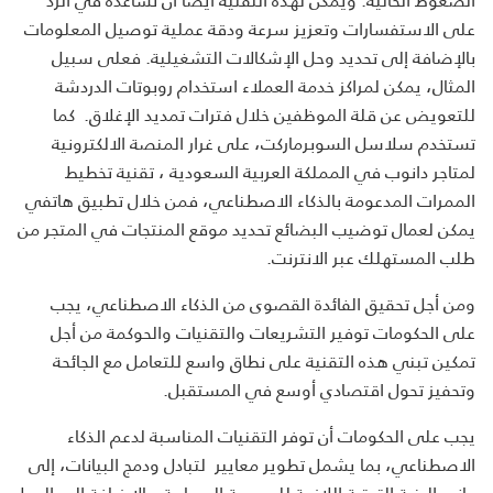
على الاستفسارات وتعزيز سرعة ودقة عملية توصيل المعلومات
بالإضافة إلى تحديد وحل الإشكالات التشغيلية. فعلى سبيل
المثال، يمكن لمراكز خدمة العملاء استخدام روبوتات الدردشة
للتعويض عن قلة الموظفين خلال فترات تمديد الإغلاق. كما
تستخدم سلاسل السوبرماركت، على غرار المنصة الالكترونية
لمتاجر دانوب
في المملكة العربية السعودية ، تقنية تخطيط
الممرات المدعومة بالذكاء الاصطناعي، فمن خلال تطبيق هاتفي
يمكن لعمال توضيب البضائع تحديد موقع المنتجات في المتجر من
طلب المستهلك عبر الانترنت.
ومن أجل تحقيق الفائدة القصوى من الذكاء الاصطناعي، يجب
على الحكومات توفير التشريعات والتقنيات والحوكمة من أجل
تمكين تبني هذه التقنية على نطاق واسع للتعامل مع الجائحة
وتحفيز تحول اقتصادي أوسع في المستقبل.
يجب على الحكومات أن توفر التقنيات المناسبة لدعم الذكاء
الاصطناعي، بما يشمل تطوير معايير لتبادل ودمج البيانات، إلى
جانب البنية التحتية اللازمة للحوسبة السحابية، بالإضافة إلى الربط