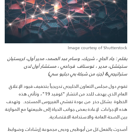
Image courtesy of Shutterstock
بقلم : جاد الحاج ، شريك. وسام عبد الصمد، مدير أول، كريستيان
ستيتشل، مدير ، غوستاف قرداحي ، مستشار أول لدى
ستراتيجي& (جزء من شبكة بي دبليو سي)
تقوم دول مجلس التعاون الخليجي تدريجياً بتخفيف قيود الإغلاق
العام الذي يهدف للحد من انتشار "كوفيد 19"، وتأتي هذه
الخطوة بشكل حذر من عودة تفشي الفيروس المستجد. وتهدف
هذه
الإجراءات لإعادة بعض جوانب الحياة إلى طبيعتها مع الموازنة
بين الصحة العامة والاستدامة الاقتصادية.
أصدرت بالفعل كل من أبوظبي ودبي مجموعة إرشادات وضوابط