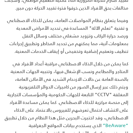
مخالفات بحق الأفراد الذين خرقوا فترة تقييد الحركة دون مبرر.
وفيما يتعلق بنظام المواصلات العامة، يمكن للذكاء الاصطناعي
و تقنية "تعلم الآلة" المساعدة في تحديد الأمراض المعدية
ورصد حرارة الركاب وتزويد مشغلي مختلف وسائل النقل
بمعلومات آنية، مما يمكنهم من تحديد المخاطر وتطبيق إجراءات
تنظيف وتعقيم إضافية وتخفيض أو إيقاف الخدمات المعنية.
كما يمكن من خلال الذكاء الاصطناعي مراقبة أعداد الأفراد في
المتاجر والمطاعم ونسب الإشغال فيها، وتنبيه الجهات المعنية
بالصحة العامة عن حالات الازدحام الشديد في الأماكن العامة،
ويتم ذلك عبر إرسال الصور من كاميرات الدوائر التلفزيونية
المغلقة "CCTV" التابعة للجهات الحكومية والمؤسسات التجارية
إلى منصة مركزية للذكاء الاصطناعي. كما يمكن مساعدة الأفراد
على اكتشاف احتمال تعرضهم للفيروس بالاعتماد على الذكاء
الاصطناعي، وقد اختبرت البحرين مثل هذا النظام من خلال تطبيق
“BeAware”
الذي يستخدم بيانات المواقع الجغرافية
للمستخدمين لإعلام الأفراد في حال اقتربوا من شخص مصاب