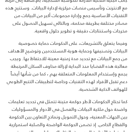
مع الانترنت وتأسيس منصات مركزية لإدارة البيانات. وستتيح هذه
التقنيات الأساسية جمع وإدارة مجموعات أكبر من البيانات من
مصادر مختلفة بطريقة محكمة، وبالتالي تسهيل الحصول على
مخرجات واستنتاجات دقيقة و تطوير حلول واقعية.
وفيما يتعلق بالتشريعات، على الحكومات حماية خصوصية
البيانات وتصنيفها وحماية هوية المستخدمين وتوضيح الأهداف
من جمع البيانات مع تحديد مدة زمنية معينة للاحتفاظ بها. ويجب
معالجة هذه القضايا منذ البداية لإزالة مخاوف السكان المرتبطة
بجمع وإستخدام المعلومات المتعلقة بهم ، كما من شأنها أيضاً
دعم تقبل الأفراد لهذه التقنيات وخاصة لتطبيقات التتبع الطوعي
للهواتف الذكية الشخصية.
كما تحتاج الحكومات لأطر حوكمة متينة تتمثل في تحديد تعليمات
واضحة حول ملكية البيانات والفصل في الأدوار والمسؤوليات
بين الجهات المعنية، وحول التمويل ونماذج التعاون بين الحكومة
والقطاع الخاص. إذ تضمن الحوكمة الواضحة والصلبة استمرارية
واستدامة الأنظمة المدعومة بالذكاء الاصطناعي والتي ستصبح