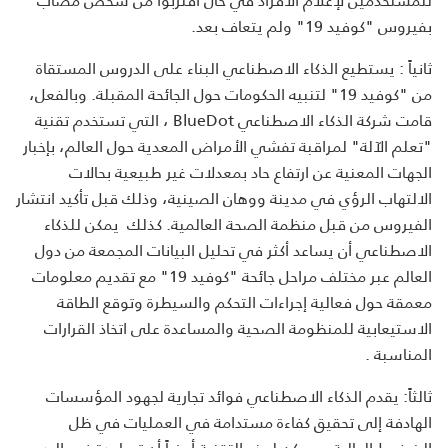
بفيروس "كوفيد 19" ولم يتعاف بعد.
ثانياً : يستطيع الذكاء الاصطناعي البناء على الدروس المستقاة
من "كوفيد 19" لتنبيه الحكومات حول الجائحة المقبلة. وبالفعل،
قامت شركة الذكاء الاصطناعي BlueDot ، التي تستخدم تقنية
"تعلم الآلة" لمراقبة تفشي الأمراض المعدية حول العالم، بإخبار
الجهات المعنية عن ارتفاع حاد بمعدلات غير طبيعية بحالات
الالتهاب الرؤي في مدينة ووهان الصينية، وذلك قبل تأكيد انتشار
الفيروس من قبل منظمة الصحة العالمية. كذلك يمكن للذكاء
الاصطناعي أن يساعد أكثر في تحليل البيانات المجمعة من دول
العالم عبر مختلف مراحل جائحة "كوفيد 19" مع تقديم معلومات
معمقة حول فعالية إجراءات التحكم والسيطرة وتوقع الطاقة
الاستيعابية للمنظومة الصحية والمساعدة على اتخاذ القرارات
المناسبة .
ثالثاً: يقدم الذكاء الاصطناعي فوائد تجارية لجهود المؤسسات
الهادفة إلى تحقيق كفاءة مستدامة في العمليات في ظل
الضغوط الحالية. ويمكن لهذه التقنية أيضاً أن تساعدة في الرد