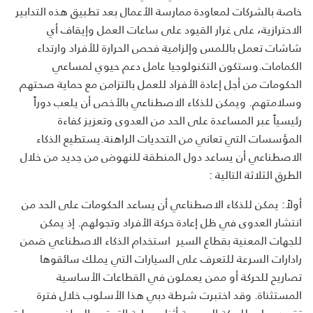
خاصة بالشركات لمعاودة ممارسة الأعمال بعد تطبيق هذه التدابير
الاحترازية، على غرار القيود على ساعات العمل وإيقاف أي
شاشات تعمل باللمس وإلزامية فحص الحرارة للأفراد وارتداء
الكمامات.
وستكون التكنولوجيا عامل دعم حيوي لمساعي
الحكومات من أجل إعادة الأفراد للعمل بالتزامن مع حماية صحتهم
وسلامتهم. ويمكن للذكاء الاصطناعي بالأخص أن يلعب دوراً
رئيسياً عبر المساعدة على الحد من العدوى وتعزيز كفاءة
المؤسسات التي تعاني من التحديات الراهنة.يستطيع الذكاء
الاصطناعي أن يساعد دول المنطقة للنهوض من جديد من خلال
الطرق الثلاثة التالية :
أولاً: يمكن للذكاء الاصطناعي أن يساعد الحكومات على الحد من
انتشار العدوى في ظل إعادة حركة الأفراد وتجولهم. إذ يمكن
للجهات المعنية بقطاع السير استخدام الذكاء الاصطناعي ضمن
رادارات السرعة للتعرف على السيارات التي يملك سائقوها
تصاريح للحركة أو ممن يعملون في القطاعات الأساسية
المستثناة. وقد اختبرت شرطة دبي هذا الأسلوب خلال فترة
تقييد صارم للحركة المرورية أثناء عملية التعقيم الوطني، وسجلت