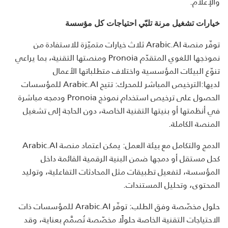
والإعلام.
خيارات تشغيل مرنة تلبّي احتياجات كل مؤسسة
توفّر منصة Arabic.AI ثلاث خيارات متميّزة للاستفادة من
نموذجها اللغوي المتقدّم Pronoia ومنصتها التقنية، بما يراعي
تنوّع البيئات المؤسسية واختلاف متطلباتها الأعمال
لديها:الترخيص المباشر للمحرك: تتيح Arabic.AI للمؤسسات
الحصول على ترخيص استخدام نموذج Pronoia ودمجه مباشرة
في أنظمتها أو بنيتها التقنية الخاصة، دون الحاجة إلى تشغيل
المنصة الكاملة.
الدمج والتكامل مع بيئة العمل: يمكن اعتماد منصة Arabic.AI
كحل مستقل أو دمجها ضمن البنية الرقمية القائمة داخل
المؤسسة، لتفعيل تطبيقات مثل المحادثات التفاعلية، وتوليد
المحتوى، وتحليل المستندات.
حلول مخصّصة وفق الطلب: توفّر Arabic.AI للمؤسسات ذات
الاحتياجات التقنية الخاصة حلولًا مخصّصة تُصمَّم بعناية، وقد