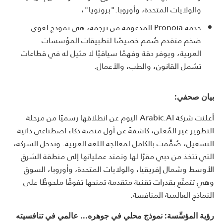
والولايات المتحدة، وأوروبا."برونويا"،
خدمة Pronoia المدعومة من ترجمة، هي نموذج لغوي
ضخم متقدم صُمم خصيصًا لتطبيقات المؤسسات
العربية، ويوفر دقة وفهمًا سياقيًا لا مثيل له في قطاعات
تشمل القانون، والطب، والأعمال.
بيان صحفي:
أعلنت شركة Arabic.AI اليوم عن انطلاقها رسميًا من مرحلة
التطوير غير المُعلن، كاشفةً عن أول منصة ذكاء اصطناعي ذاتية
التشغيل، صُمِّمت بالكامل لمعالجة اللغة العربية. وتدخل الشركة،
التي تتخذ من دبي مقرًا لها وتمتد عملياتها إلى منطقة الشرق
الأوسط وشمال إفريقيا، والولايات المتحدة، وأوروبا، السوق
وهي تتمتّع بقدرات تقنية متقدمة تمنحها تفوقًا ملحوظًا على
النماذج العالمية المنافسة.
رؤية المؤسِّسة: نموذج محلي في جوهره... عالمي في تنافسيته