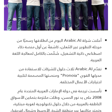
أعلنت شركة Arabic.AI اليوم عن انطلاقها رسميًا من
مرحلة التطوير غير المُعلن، كاشفةً عن أول منصة ذكاء
اصطناعي ذاتية التشغيل، صُمِّمت بالكامل لمعالجة اللغة
العربية.
تقدّم Arabic.AI ثلاث حلول للشركات للاستفادة من
محركها القوي "Pronoia" ومنصتها المصممة لتلبية
احتياجات الأعمال المختلفة.
تأسست ترجمة في دولة الإمارات العربية المتحدة عام
2008 على يد نور الحسن، وظلت ملتزمة بتمكين الأسواق
الناطقة بالعربية من خلال حلول تكنولوجية لغوية مبتكرة،
وتمتد مكاتبها عبر منطقة الشرق الأوسط وشمال إفريقيا،