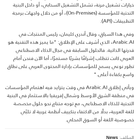
خيارات تشغيل مرنة، تشمل التشغيل السحابي، أو داخل البنية
التحتية للمؤسسة (On-Premises)، أو من خلال واجهات برمجة
التطبيقات (API).
وفي هذا السياق، وقال أندري كليمان، رئيس المنتجات في
Arabic.AI، الذي أشرف على الإطلاق: "ما يميز هذه التقنية هو
قدرتها الذاتية. فالحلول السابقة في مجال الذكاء الاصطناعي
العربي كانت تتطلب إشرافًا بشريًا مستمرًا، أما الآن فنحن أمام
تطور نوعي يسمح للمؤسسات بإدارة المحتوى العربي على نطاق
واسع بكفاءة أعلى."
ويأتي إطلاق Arabic.AI في وقت يتزايد فيه اهتمام المؤسسات
في منطقة الشرق الأوسط وشمال إفريقيا بالاستثمار في البنية
التحتية للذكاء الاصطناعي، مع توجه متنامٍ نحو حلول مخصصة
للغة العربية، بدلًا من الاكتفاء بتكييف أنظمة غربية لا تلبّي
خصوصية اللغة أو السوق المحلي.
المؤلف:
News