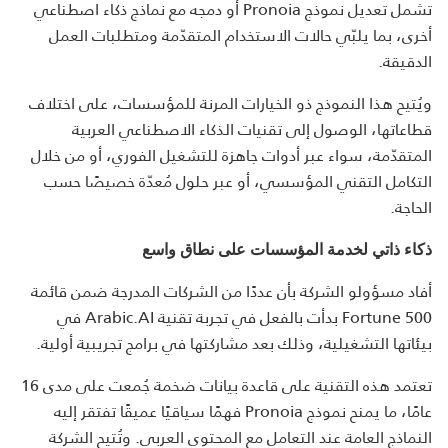
تشمل تعديل نموذج Pronoia أو دمجه مع نماذج ذكاء اصطناعي
أخرى، بما يلبّي حالات الاستخدام المتقدّمة ومتطلبات العمل
الدقيقة.
ويُتيح هذا النموذج ذو الخيارات المرنة للمؤسسات، على اختلاف
قطاعاتها، الوصول إلى تقنيات الذكاء الاصطناعي العربية
المتقدّمة، سواء عبر أدوات جاهزة للتشغيل الفوري، أو من خلال
التكامل التقني المؤسسي، أو عبر حلول مُعدّة خصيصًا حسب
الحاجة.
ذكاء ذاتي لخدمة المؤسسات على نطاق واسع
أفاد مسؤولو الشركة بأن عددًا من الشركات المدرجة ضمن قائمة
Fortune 500 بدأت بالفعل في تجربة تقنية Arabic.AI في
بيئاتها التشغيلية، وذلك بعد مشاركتها في برامج تجريبية أولية.
تعتمد هذه التقنية على قاعدة بيانات ضخمة جُمعت على مدى 16
عامًا، ما يمنح نموذج Pronoia فهمًا سياقيًا عميقًا تفتقر إليه
النماذج العامة عند التعامل مع المحتوى العربي. وتُتيح الشركة