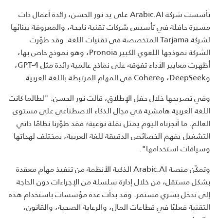
تأسست شركة Arabic.AI على يد نور الحسن، رائدة أعمال ذات
مسيرة حافلة في تأسيس شركات تقنية ناجحة، والمعروفة ببنائها
لشركة Tarjama المتخصصة في تقنيات اللغة. وقد طوّرت
الشركة نموذجها اللغوي الكبير Pronoia، وهو نموذج خاص بها،
أظهرت معايير الأداء تفوقه على نماذج عالمية رائدة مثل GPT-4،
وDeepSeek، وCohere في المهام المرتبطة باللغة العربية.
وفي تصريحها خلال حفل الإطلاق، قالت نور الحسن: "لطالما كانت
اللغة العربية هامشية في مجال الذكاء الاصطناعي على مستوى
العالم. ما أنجزناه اليوم يمثل نقلة نوعية؛ فقد طوّرنا نظامًا ذاتي
التشغيل يفهم الخصائص الدقيقة للغة العربية، بمختلف لهجاتها
وسياقات استخدامها".
وتمكّن منصة Arabic.AI الذكية الأنظمة من تنفيذ مهام معقدة
بشكل مستقل، من خلال إدارة سلسلة من الإجراءات دون الحاجة
إلى تدخل بشري مستمر. وقد بدأت عدة مؤسسات باستخدام هذه
التقنية فعليًا في قطاعات المال، والرعاية الصحية، والقانون،