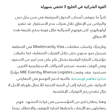
القوة الشرائية في الخليج لا تختفي بسهولة
نادراً ما يتوقف أصحاب الدخول المرتفعة في مدن مثل دبي
والرياض عن الإنفاق خلال فترات عدم الاستقرار. قد تتغير
أولوياتهم، لكن قوتهم الشرائية تظل قوية بحكم طبيعة هذه
الأسواق.
وتاريخيًا، واصلت معاملات Visa وMastercard في المنطقة
تسجيل نمو سنوي حتى خلال الفترات المتقلبة، كما حافظت
مؤشرات التجارة الرقمية بشكل عام على قدر كبير من الصمود.
وفي الوقت نفسه، تستمر الشراكات الاستراتيجية الكبرى
مستمرة. فقد وقعت Rhenus Logistics وMIE Events مؤخرًا
مذكرة تفاهم لوجستية
عالمية لدعم التوسع في المعارض
الدولية، في إشارة إلى أن البنية التحتية للأعمال طويلة الأجل لا
تزال تتقدم رغم التوترات الإقليمية.
وهنا يخطئ كثير من المؤسسين في قراءة المشهد. فهم
يتعاملون مع الأزمات باعتبارها إشارة للتوقف والانتظار، بينما