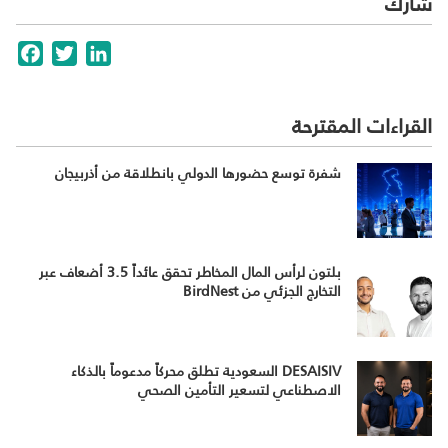
شارك
cebook
Twitter
LinkedIn
القراءات المقترحة
شفرة توسع حضورها الدولي بانطلاقة من أذربيجان
بلتون لرأس المال المخاطر تحقق عائداً 3.5 أضعاف عبر
التخارج الجزئي من BirdNest
DESAISIV السعودية تطلق محركاً مدعوماً بالذكاء
الاصطناعي لتسعير التأمين الصحي