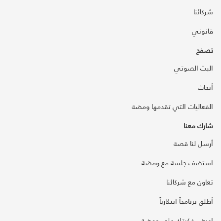
شركائنا
قانوني
تصفح
البث الصوتي
أبحاث
الفعاليات التي تقدمها ومضة
شارك معنا
أرسل لنا قصة
استضف جلسة مع ومضة
تعاون مع شركائنا
أطلق برنامجاً ابتكارياً
اعرض فكرتك على ومضة