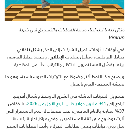
مقال لـداريا نيكولينا، مديرة العمليات والتسويق في شركة
Visarun
في أوقات الأزمات، تميل الشركات إلى الحذر بشكل تلقائي.
يتباطأ التوظيف، وتتأجل عمليات الإطلاق، وتتجمد خطط التوسع،
بينما يفضّل المستثمرون الانتظار والترقب بدلًا من المخاطرة.
ويصبح هذا النمط أكثر وضوحًا مع التوترات الجيوسياسية، وهو ما
تعيشه المنطقة اليوم بالفعل.
فتمويل الشركات الناشئة في الشرق الأوسط وشمال أفريقيا
تراجع إلى
941 مليون دولار خلال الربع الأول من 2026
، بانخفاض
37% مقارنة بالعام الماضي، تحت ضغط حالة عدم الاستقرار التي
أثرت بوضوح على ثقة المستثمرين. وفي مراكز تجارية رئيسية
مثل دبي، تباطأت بعض قطاعات التجزئة، وأدت اضطرابات السفر