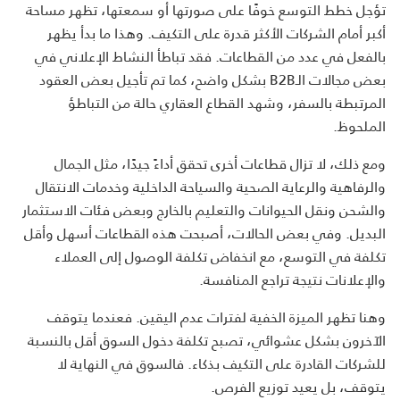
تؤجل خطط التوسع خوفًا على صورتها أو سمعتها، تظهر مساحة
أكبر أمام الشركات الأكثر قدرة على التكيف. وهذا ما بدأ يظهر
بالفعل في عدد من القطاعات. فقد تباطأ النشاط الإعلاني في
بعض مجالات الـB2B بشكل واضح، كما تم تأجيل بعض العقود
المرتبطة بالسفر، وشهد القطاع العقاري حالة من التباطؤ
الملحوظ.
ومع ذلك، لا تزال قطاعات أخرى تحقق أداءً جيدًا، مثل الجمال
والرفاهية والرعاية الصحية والسياحة الداخلية وخدمات الانتقال
والشحن ونقل الحيوانات والتعليم بالخارج وبعض فئات الاستثمار
البديل. وفي بعض الحالات، أصبحت هذه القطاعات أسهل وأقل
تكلفة في التوسع، مع انخفاض تكلفة الوصول إلى العملاء
والإعلانات نتيجة تراجع المنافسة.
وهنا تظهر الميزة الخفية لفترات عدم اليقين. فعندما يتوقف
الآخرون بشكل عشوائي، تصبح تكلفة دخول السوق أقل بالنسبة
للشركات القادرة على التكيف بذكاء. فالسوق في النهاية لا
يتوقف، بل يعيد توزيع الفرص.