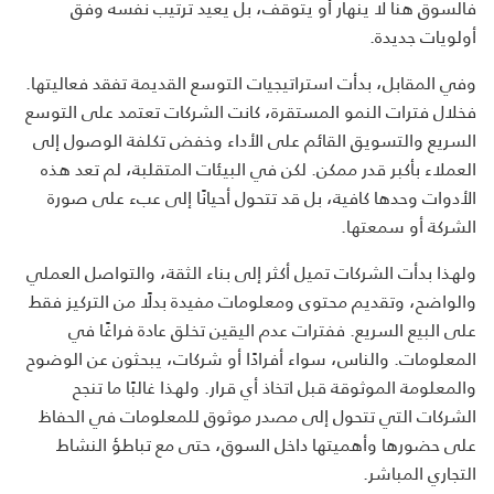
فالسوق هنا لا ينهار أو يتوقف، بل يعيد ترتيب نفسه وفق
أولويات جديدة.
وفي المقابل، بدأت استراتيجيات التوسع القديمة تفقد فعاليتها.
فخلال فترات النمو المستقرة، كانت الشركات تعتمد على التوسع
السريع والتسويق القائم على الأداء وخفض تكلفة الوصول إلى
العملاء بأكبر قدر ممكن. لكن في البيئات المتقلبة، لم تعد هذه
الأدوات وحدها كافية، بل قد تتحول أحيانًا إلى عبء على صورة
الشركة أو سمعتها.
ولهذا بدأت الشركات تميل أكثر إلى بناء الثقة، والتواصل العملي
والواضح، وتقديم محتوى ومعلومات مفيدة بدلًا من التركيز فقط
على البيع السريع. ففترات عدم اليقين تخلق عادة فراغًا في
المعلومات. والناس، سواء أفرادًا أو شركات، يبحثون عن الوضوح
والمعلومة الموثوقة قبل اتخاذ أي قرار. ولهذا غالبًا ما تنجح
الشركات التي تتحول إلى مصدر موثوق للمعلومات في الحفاظ
على حضورها وأهميتها داخل السوق، حتى مع تباطؤ النشاط
التجاري المباشر.