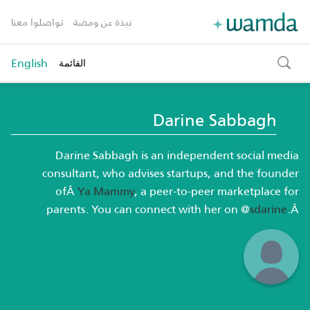
نبذة عن ومضة
تواصلوا معنا
English
القائمة
toggle
search
Darine Sabbagh
Darine Sabbagh is an independent social media
consultant, who advises startups, and the founder
ofÂ
Ya Mammy
, a peer-to-peer marketplace for
parents. You can connect with her on @
sdarine
.
Â