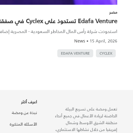
مصر
Edafa Venture تستحوذ على Cyclex في صفقة من ستة أرقام لدعم الاستدامة
استحوذت شركة رأس المال المخاطر السعودية - المصرية إضافة فينشر (Edafa Venture) على شركة Cyclex المصرية في صفقة من ستة 
•
15 April, 2026
News
EDAFA VENTURE
CYCLEX
اعرف أكثر
تعمل ومضة على تسريع البيئة
نبذة عن ومضة
الحاضنة لريادة الأعمال في جميع أنحاء
منطقة الشرق الأوسط وشمال
الأسئلة المتكررة
إفريقيا من خلال نشاطها الاستثماري،