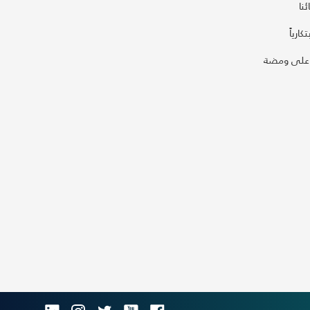
نا
كارياً
على ومضة