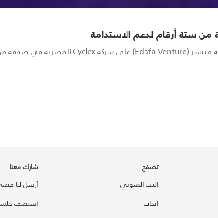
أرقام، بوساطة S...
تصفح
شارك معنا
البث الصوتي
أرسل لنا قصة
أبحاث
استضف جلسة