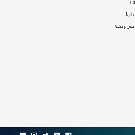
نا
كارياً
على ومضة