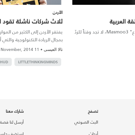
الأردن
ة العربية
ثلاث شركات ناشئة تقود ا
آلاء سليمان، الشريكة المؤسِّسة والرئيسة التنفيذية لـ"مسموع" Masmoo3، لا تجد وقتاً للردّ
يفتقر الأردن إلى الكثير من المو
بمجال الريادة التكنولوجية والتي 
11 November, 2014
•
تالا العيسى
DHUD
LITTLETHINKINGMINDS
تصفح
شارك معنا
البث الصوتي
أرسل لنا قصة
أبحاث
استضف جلسة