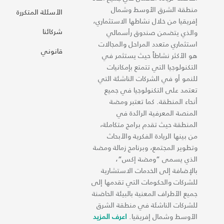
منطقة الشرق الأوسط وشمال
الأسئلة المتكررة
إفريقيا من خلال نشاطها الاستثماري،
شركائنا
والذي يتضمن صندوق رأسمالي
استثماري متعدد المراحل والمجالات
قانوني
هو الأكثر نشاطاً حيث يستثمر في
التكنولوجيا التي تتمتع بإمكانيات
للنمو أو في الشركات الناشئة التي
تعتمد على التكنولوجيا في جميع
أنحاء المنطقة. كما تعتبر ومضة
المنصة المعرفية الرائدة في
المنطقة حيث تقدم برامج متكاملة،
من بينها الريادة الفكرية والأبحاث
وتطوير المجتمع، وبرنامج زمالة ومضة
الذي يسمى “ومضة إكس“،
بالإضافة إلى الخدمات الاستشارية
للشركات والحكومات التي تقدمها إلى
جميع الأطراف المعنية بالبيئة الحاضنة
للشركات الناشئة في منطقة الشرق
الأوسط وشمال إفريقيا.
اعرف المزيد