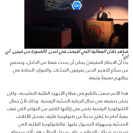
ضاهر خلال الفعالية التي أقيمَت في لندن. (الصورة من فيجن. آي
إي"
بدا أنّ الابتكار الحقيقيّ يمكن أن يحدث فقط من الداخل، وبتحفيزٍ
من صنّاع التغيير الذين يعرفون التحدّيات والموارد المتاحة في
بيئاتهم معرفةً وثيقة.
هذا الأمر صعبٌ بالطبع في قطاع الأجهزة الطبّية التقليدية، ولكن
يمكن تحقيقه في مجال الرعاية الصحّية الرقمية. وذلك لأنّ جمال
التكنولوجيا الرقمية يكمن في إزالتها للكثير من الحواجز التي تقف
عقبةً أمام ما يُطرَح حديثاً من تكنولوجيا طبّية، بفضل الأكلاف
المتدنّية وسهولة الحصول عليها. فالتكنولوجيا الطبّية التي
تستخدِم شبكات الهواتف، على سبيل المثال، هي أكثر سهولة