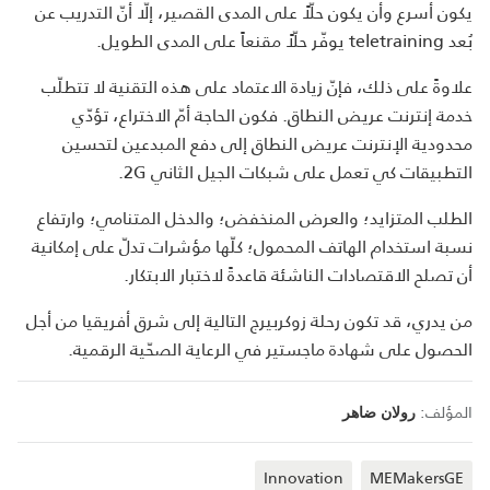
يكون أسرع وأن يكون حلّاً على المدى القصير، إلّا أنّ التدريب عن
بُعد
teletraining
يوفّر حلّاً مقنعاً على المدى الطويل.
علاوةً على ذلك، فإنّ زيادة الاعتماد على هذه التقنية لا تتطلّب
خدمة إنترنت عريض النطاق. فكون الحاجة أمّ الاختراع، تؤدّي
محدودية الإنترنت عريض النطاق إلى دفع المبدعين لتحسين
التطبيقات كي تعمل على شبكات الجيل الثاني
2G
.
الطلب المتزايد؛ والعرض المنخفض؛ والدخل المتنامي؛ وارتفاع
نسبة استخدام الهاتف المحمول؛ كلّها مؤشرات تدلّ على إمكانية
أن تصلح الاقتصادات الناشئة قاعدةً لاختبار الابتكار.
من يدري، قد تكون رحلة زوكربيرج التالية إلى شرق أفريقيا من أجل
الحصول على شهادة ماجستير في الرعاية الصحّية الرقمية.
المؤلف:
رولان ضاهر
Innovation
MEMakersGE