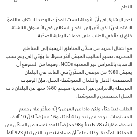
النجاح.
تجدر الإشارة إلى أنّ الأوبئة ليست المحرّك الوحيد للابتكار، فالنموّ
الاقتصاديّ الذي أدّى إلى انفجارٍ السكاني في الأسواق الناشئة
خلق زيادةً في الطلب على خدمات الرعاية الصحّية.
مع انتقال المزيد من سكّان المناطق الريفية إلى المناطق
الحضرية، تصبح أساليب العيش أكثر خمولاً ما يؤدّي إلى رفع نسب
الإصابة بالأمراض غير المعدية
NCDs
. وفيما من المتوقع أن
يعيش 80% من مرضى السكّريّ في العالم في البلدان
المنخفضة الدخل والبلدان المتوسّطة الدخل، فإنّ الوفيات
المرتبطة بالأمراض غير المعدية سينتج 80% منها عن البلدان ذات
الدخل المنخفض والمتوسّط.
الطلب كبيرٌ جدّاً، ولكن ماذا عن العرض؟ إنّه متأخّر على جميع
المستويات. يوجد في نيجيريا 4 أطبّاء و16 ممرّضاً لكلّ 10 آلاف
نسمة، مقارنةً بـ28 طبيباً و98 ممرّضاً للعدد نفسه من السكّان في
المملكة المتّحدة. وذلك علماً أنّ مساحة نيجيريا التي تبلغ 923 ألفاً