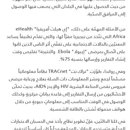
من حيث الحصول عليها في البلدان التي يصعب فيها الوصول
إلى المرافق الصحّية.
من الأمثلة المهمّة على ذلك، "إي هيلث أفريقيا"
eHealth
Africa
التي تتّخذ من نيجيريا مقرّاً لها، والتي تقدّم تطبيقاً يساعد
المعنيّين بالحالات الاجتماعية على تقفّي أثر الناس الذين كانوا
على اتّصالٍ بمرضى "إيبولا"
Ebola
. والنتيجة؟ تقليص وقت
إنشاء التقارير وإرسالها بنسبة 75%.
وفي رواندا، طوّرَت "تراك نت"
TRACnet
نظاماً معلوماتياً
مصمّماً لجمع ونشر المعلومات ذات الصلة بعلاج ورعاية مرضى
فيروس نقص المناعة البشرية
HIV
والإيدز
AIDS
، بحيث تمكّن
الأخصّائيون من إرسال التقارير إلى قاعدة بياناتٍ مركزيةٍ وكذلك
الوصول في الوقت المناسب إلى معلوماتٍ حيويةٍ من خلال
هواتف محمولة تُشحَن بالطاقة الشمسية.
في كلتا الحالتَين، فإنّ تطوير نظامٍ يأخذ في الحسبان الاعتبارات
المحلّية ويَستخدِم البيانات المجمّعة محلّياً كان أساسياً لتحقيق