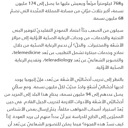
و768 كيلومتراً مربّعاً ويعيش عليها ما يصل إلى 174 مليون
نسمة، أكبر بثلاث مرّاتٍ من مساحة المملكة المتّحدة التي تضمّ
68 مليون نسمة.
سيكون من الصعب جدّاً اعتماد النموذج التقليديّ لتوفير البنى
التحتية والخدمات، من وحدات الرعاية الصحّية الأوّلية إلى مراكز
الأشعّة والمختبرات. والحلّ؟ أن ندعم الرعاية الصحّية من خلال
نماذج وخدمات مبتكرة تشمل التطبيب عن بُعد
telemedicine
،
والتصوير الشعاعيّ عن بُعد
teleradiology
، وتقديم الرعاية
الصحّية الأوّلية.
بالنظر إلى تدريب أخصّائيّي الأشعّة عن بُعد، فإنّ إثيوبيا يوجد
لديها أخصّائيّ أشعّةٍ واحدٌ مدرّبٌ لكلّ مليون نسمة. ومع سكّانٍ
يصل عددهم إلى 94 مليون نسمة، يحتاج هذا البلد إلى المزيد من
أخصّائيّي الأشعّة والأدوات اللازمة لتدريب الجيل القادم. في حين
يُعدّ استيراد أصحاب المواهب مكلفاً، يتمّ إرسال بعض الأشخاص
المميّزين إلى الخارج للدراسة غير أنّ عدداً منهم لن يريد العودة. إذاً
كيف نسدّ هذه الفجوة؟ فيما يمكن للتصوير الشعاعيّ عن بُعد أن