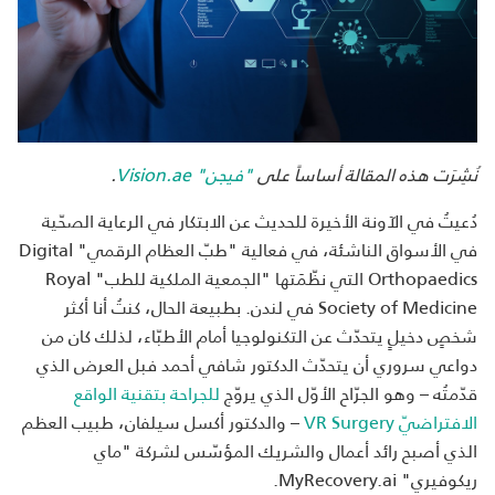
نُشِرَت هذه المقالة أساساً على
"فيجن"
Vision.ae
.
دُعيتُ في الآونة الأخيرة للحديث عن الابتكار في الرعاية الصحّية
في الأسواق الناشئة، في فعالية "طبّ العظام الرقمي"
Digital
Orthopaedics
التي نظّمَتها "الجمعية الملكية للطب"
Royal
Society of Medicine
في لندن. بطبيعة الحال، كنتُ أنا أكثر
شخصٍ دخيلٍ يتحدّث عن التكنولوجيا أمام الأطبّاء، لذلك كان من
دواعي سروري أن يتحدّث الدكتور شافي أحمد فبل العرض الذي
قدّمتُه – وهو الجرّاح الأوّل الذي يروّج
للجراحة بتقنية الواقع
الافتراضيّ
VR Surgery
– والدكتور أكسل سيلفان، طبيب العظم
الذي أصبح رائد أعمال والشريك المؤسّس لشركة "ماي
ريكوفيري"
MyRecovery.ai
.