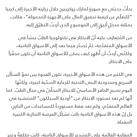
بدأتُ حديثي مع صورةٍ لمارك زوكربيرج خلال زيارته الأخيرة إلى كينيا
"للتعلّم عن كيفية تحقيق المال على الأجهزة المحمولة"، فكانت
بمثابة مدخلٍ أنيقٍ إلى الموضوع الذي أردتُ التطرّق إليه.
من المُتعارَف عليه أنّ الابتكار في تكنولوجيا الطبّ ينشأ في
الأسواق المتقدّمة، ثمّ يُصدّر فيما بعد إلى الأسواق النامية،
ولكنّني أردتُ أن أُظهِر كيف يمكن للأسواق النامية أن تكون محفّزاً
على الابتكار.
في الكثير من هذه الأسواق الأخيرة، تكون الفجوة بين نموّ السكّان
السريع ومحدودية البنى التحتية للرعاية الصحّية كبيرة، ولكنّها
اليوم تصبح الحافز الأساسيّ للابتكار المحلّيّ في مجال الطبّ. كما
أنّها لم تعد تستورد الابتكار من "أودية السيلكون" المنتشرة في
العالم المتقدّم، ولم تعد فقط مستورِدةً للمساعدات من الخارج،
بل إنّ هذه الأسواق النامية باتت تشكّل الفرصة التجارية الكبيرة
المقبلة.
المقاربة القائمة على التصدير للأسواق النامية، كانت مكلفةً وغير