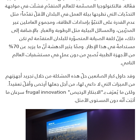
فعّالة. فالتكنولوجيا المصمّمة للعالم المتقدّم فشلَت في مواجهة
التحدّيات التي تطرحها بيئة العمل في البلدان الأقلّ تقدّماً؛ مثل
عدم القدرة على التنبّؤ بإمدادات الطاقة، ومجموع العاملين غير
المدرّبين، والمسائل البيئية مثل الرطوبة والغبار. بالإضافة إلى
ذلك، فإنّ كلفة الصيانة المتصوّرة للبلدان المتقدّمة لم تكن
مستدامةً في هذا الإطار. وممّا يثير الدهشة أنّ ما يزيد عن 70%
من الأجهزة الطبية تُصبح من دون عملٍ في مستشفيات العالم
النامي.
وقد حاول كبار الصانعين حلّ هذه المشكلة من خلال تجريد أجهزتهم
من الميزات التي لا داعي لها، من أجل جعلها أرخص وأقلّ تعقيداً.
ولكن ما يُعرَف بـ"الابتكار الرخيص"
frugal innovation
سرعان ما
أثبَت أنّه دون المستوى الأمثل.