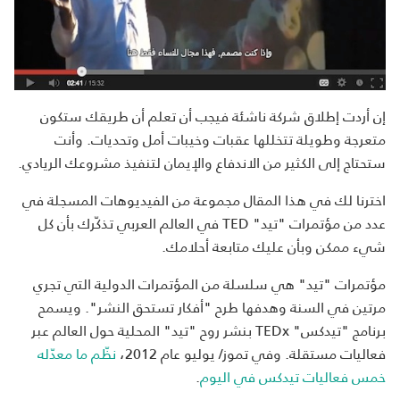
إن أردت إطلاق شركة ناشئة فيجب أن تعلم أن طريقك ستكون
متعرجة وطويلة تتخللها عقبات وخيبات أمل وتحديات. وأنت
ستحتاج إلى الكثير من الاندفاع والإيمان لتنفيذ مشروعك الريادي.
اخترنا لك في هذا المقال مجموعة من الفيديوهات المسجلة في
عدد من مؤتمرات "تيد" TED في العالم العربي تذكّرك بأن كل
شيء ممكن وبأن عليك متابعة أحلامك.
مؤتمرات "تيد" هي سلسلة من المؤتمرات الدولية التي تجري
مرتين في السنة وهدفها طرح "أفكار تستحق النشر". ويسمح
برنامج "تيدكس" TEDx بنشر روح "تيد" المحلية حول العالم عبر
فعاليات مستقلة. وفي تموز/ يوليو عام 2012،
نظّم ما معدّله
خمس فعاليات تيدكس في اليوم
.