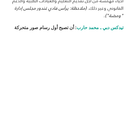
أحياء مهمشة من أجل تقديم التعليم والعيادات الطبية والدعم
القانوني وغير ذلك.
(ملاحظة: يرأس فادي غندور مجلس إدارة
"ومضة").
تيدكس دبي ـ محمد حارب
: أن تصبح أول رسام صور متحركة