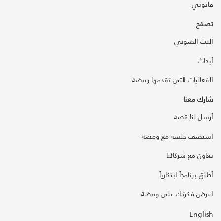
قانوني
تصفح
البث الصوتي
أبحاث
الفعاليات التي تقدمها ومضة
شارك معنا
أرسل لنا قصة
استضف جلسة مع ومضة
تعاون مع شركائنا
أطلق برنامجاً ابتكارياً
اعرض فكرتك على ومضة
English