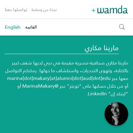
نبذة عن ومضة
تواصلوا معنا
English
القائمة
toggle
search
مارينا مكاري
مارينا مكاري صحافية مصرية مقيمة في دبي لديها شغف كبير
بالكتابة، وتهوى التحديات، واستكشاف ما حولها. يمكنكم التواصل
معها عبر marina[dot]makary[at]alumni[dot]aud[dot]edu
أو من خلال حسابها على "تويتر" عبر @MarinaMakary أو
"لينكد إن" LinkedIn.