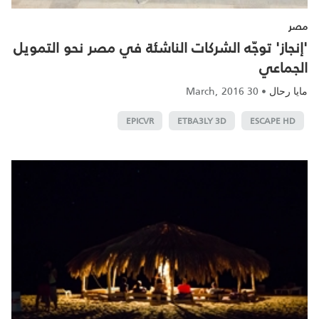
مصر
'إنجاز' توجّه الشركات الناشئة في مصر نحو التمويل
الجماعي
30 March, 2016
•
مايا رحال
EPICVR
ETBA3LY 3D
ESCAPE HD