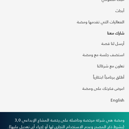
أبحاث
الفعاليات التي تقدمها ومضة
شارك معنا
أرسل لنا قصة
استضف جلسة مع ومضة
تعاون مع شركائنا
أطلق برنامجاً ابتكارياً
اعرض فكرتك على ومضة
English
ومضة هي شركة مرخصة وحاصلة على رخصة المشاع الإبداعي 3,0
(بشرط ذكر المصدر وعدم الاستخدام التجاري لها أو إجراء أي تعديل عليها).