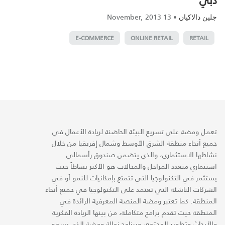
13 November, 2013
•
جلين دالاكيان
E-COMMERCE
ONLINE RETAIL
RETAIL
تعمل ومضة على تسريع البيئة الحاضنة لريادة الأعمال في
جميع أنحاء منطقة الشرق الأوسط وشمال إفريقيا من خلال
نشاطها الاستثماري، والذي يتضمن صندوق رأسمالي
استثماري متعدد المراحل والمجالات هو الأكثر نشاطاً حيث
يستثمر في التكنولوجيا التي تتمتع بإمكانيات للنمو أو في
الشركات الناشئة التي تعتمد على التكنولوجيا في جميع أنحاء
المنطقة. كما تعتبر ومضة المنصة المعرفية الرائدة في
المنطقة حيث تقدم برامج متكاملة، من بينها الريادة الفكرية
والأبحاث وتطوير المجتمع، وبرنامج زمالة ومضة الذي يسمى