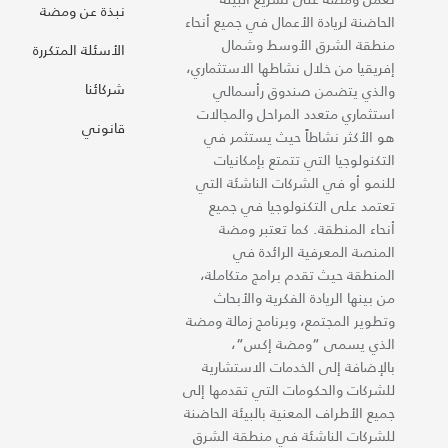
نبذة عن ومضة
الحاضنة لريادة الأعمال في جميع أنحاء
منطقة الشرق الأوسط وشمال
الأسئلة المتكررة
إفريقيا من خلال نشاطها الاستثماري،
شركائنا
والذي يتضمن صندوق رأسمالي
استثماري متعدد المراحل والمجالات
قانوني
هو الأكثر نشاطاً حيث يستثمر في
التكنولوجيا التي تتمتع بإمكانيات
للنمو أو في الشركات الناشئة التي
تعتمد على التكنولوجيا في جميع
أنحاء المنطقة. كما تعتبر ومضة
المنصة المعرفية الرائدة في
المنطقة حيث تقدم برامج متكاملة،
من بينها الريادة الفكرية والأبحاث
وتطوير المجتمع، وبرنامج زمالة ومضة
الذي يسمى “ومضة إكس“،
بالإضافة إلى الخدمات الاستشارية
للشركات والحكومات التي تقدمها إلى
جميع الأطراف المعنية بالبيئة الحاضنة
للشركات الناشئة في منطقة الشرق