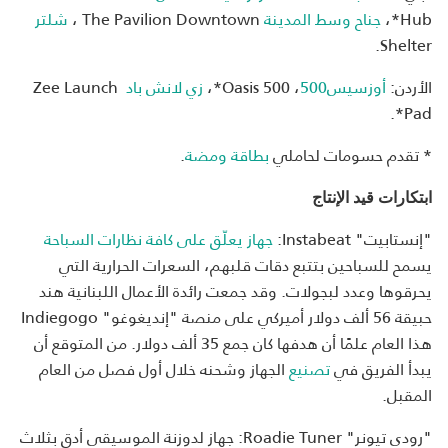
Hub*،
جناح وسط المدينة
The Pavilion Downtown ،
شلتر
Shelter.
الأردن:
أوزسيس500
، Oasis 500*،
زي لانش باد
Zee Launch
Pad*.
* تقدم حسومات لحاملي
بطاقة ومضة
.
ابتكارات قيد الإنتاج
"إنستابيت" Instabeat:
جهاز يعلّق على كافة نظارات السباحة
يسمح للسباحين بتتبع دقات قلبهم، السعرات الحرارية التي
يحرقوها وعدد لبجولات. وقد جمعت رائدة الأعمال اللبنانية هند
حبيقة 56 ألف دولار أميركي على منصة "إنديغوغو" Indiegogo
هذا العام علمًا أن هدفها كان جمع 35 ألف دولار. من المتوقع أن
يبدأ الفريق في
تصنيع
الجهاز وشحنه خلال أول فصل من العام
المقبل.
"رودي تيونر" Roadie Tuner: جهاز لدوزنة الموسيقى أدق بثلاث