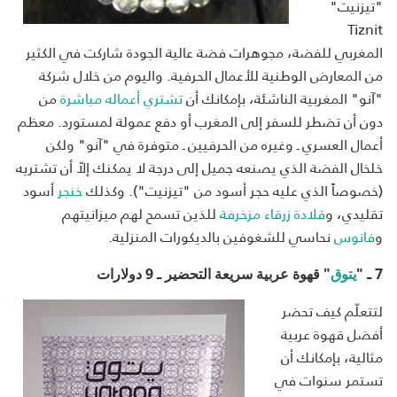
"تيزنيت"
Tiznit
المغربي للفضة، مجوهرات فضة عالية الجودة شاركت في الكثير
من المعارض الوطنية للأعمال الحرفية. واليوم من خلال شركة
"آنو" المغربية الناشئة، بإمكانك أن
تشتري أعماله مباشرة
من
دون أن تضطر للسفر إلى المغرب أو دفع عمولة لمستورد. معظم
أعمال العسري ـ وغيره من الحرفيين ـ متوفرة في "آنو" ولكن
خلخال الفضة الذي يصنعه جميل إلى درجة لا يمكنك إلاّ أن تشتريه
(خصوصاً الذي عليه حجر أسود من "تيزنيت"). وكذلك
خنجر
أسود
تقليدي، و
قلادة زرقاء مزخرفة
للذين تسمح لهم ميزانيتهم
و
فانوس
نحاسي للشغوفين بالديكورات المنزلية.
7 ـ "
يتوق
" قهوة عربية سريعة التحضير ـ 9 دولارات
لتتعلّم كيف تحضر
أفضل قهوة عربية
مثالية، بإمكانك أن
تستمر سنوات في