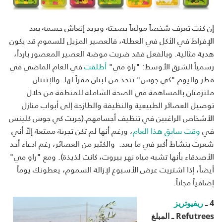
إن كنت تعرف شخصاً مولعاً بصحته ويريد إنعاش جسمه بعد
الإفراط في الأكل في العطلة، فالعصير المزيل للسموم قد يكون
هدية مثالية. وبالفعل فقد ضربت موضة العصير المعصور بارداً،
رسمياً الشرق الأوسط: "راو مي"
أطلقت
في العام الماضي في
قطر واليوم "كي جوس" تتخذ من لبنان مقراً لها. والإثنتان
ملتزمتان بالمساهمة في الصحة الشاملة للمنطقة من خلال
توصيل العصائر الطبيعية والنظيفة والطازجة إلى أبواب منازل
الأشخاص الراغبين في تنظيف أجسامهم.(جربت كي جوس كلينس
في
وقت سابق هذا العام
، ورغم أنها لم تكن تجربة ممتعة إلاّ أني
شعرت بنشاط أكبر في ما بعد. والكثير من العصائر، رغم ادعاء أحد
الأصدقاء بأنها تشبه مياه نهر بيروت، كانت لذيذة). ومع "راو مي"
أيضاً، إذا اشتريت عرض الأسبوع لإزالة السموم، يعطونك يوماً
إضافياً مجاناً.
4 ـ
ريفيوتريز
Refutrees
ـ المبلغ