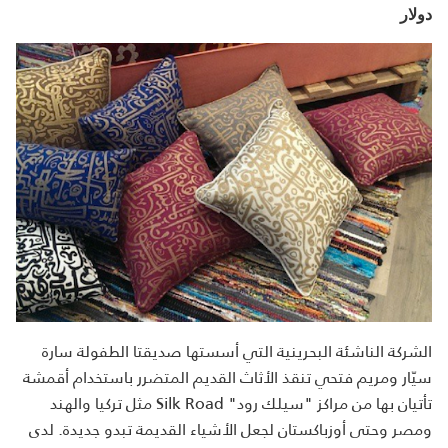
دولار
الشركة الناشئة البحرينية التي أسستها صديقتا الطفولة سارة
سيّار ومريم فتحي تنقذ الأثاث القديم المتضرر باستخدام أقمشة
تأتيان بها من مراكز "سيلك رود" Silk Road مثل تركيا والهند
ومصر وحتى أوزباكستان لجعل الأشياء القديمة تبدو جديدة. لدى