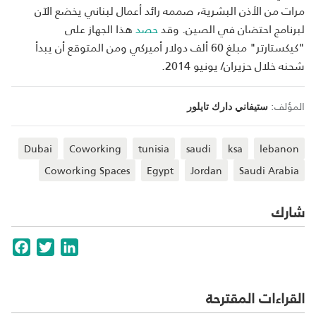
مرات من الأذن البشرية، صممه رائد أعمال لبناني يخضع الآن
لبرنامج احتضان في الصين. وقد
حصد
هذا الجهاز على
"كيكستارتر" مبلغ 60 ألف دولار أميركي ومن المتوقع أن يبدأ
شحنه خلال حزيران/ يونيو 2014.
المؤلف:
ستيفاني دارك تايلور
Dubai
Coworking
tunisia
saudi
ksa
lebanon
Coworking Spaces
Egypt
Jordan
Saudi Arabia
شارك
cebook
Twitter
LinkedIn
القراءات المقترحة