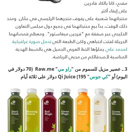
مقدح، كانا بالكاد قادرين
على إبقاء أكثر
منتجاتهما شعبية على رفوف متجرهما الرئيسي في عمّان. ومنذ
ذلك الوقت، بدآ بيع منتجاتهما في جميع دول مجلس التعاون
الخليجي عبر صفقة مع "فرجين ميغاستور". ومعظم قمصانهما
الجريئة لفتت انتباهي ولكن الطبعة التي
تحمل صورة غرافيكية
لمحمد علي
يملؤها الخط العربي الجميل هي بالضبط الهدية
المناسبة لأصدقائكم من محبي الرياضة.
3 ـ عصير مزيل للسموم من "
راو مي
" Raw.me (70 دولار في
اليوم) أو "
كي جوس
" Qi Juice (195 دولار على ثلاثة أيام