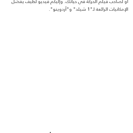
أو لصاحب فيلم الحركة في حياتك. وإليكم فيديو لطيف يفصّل
الإمكانيات الرائعة لـ"1 شيلد" و"أردوينو".