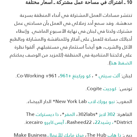
10 ـ اشتراك في مساحة عمل مشتركة ـ أسعار مختلفة
تنتشر مساحات العمل المشتركة في أنحاء المنطقة بسرعة
مدهشة. وقد سمع أحد زملائي في العمل بأن مساحتي عمل
مشترك ولدتا في لبنان في نهاية الأسبوع الماضي. وإعطاء
أحبائك مساحة للعمل على أفكار وللمناقشة والمشاركة وبالطبع
الأكل والشرب، هو أيضاً استثمار في مستقبلهم. ألقوا نظرة
على لائحتنا المتنامية في المنطقة (للمزيد من الوصف يمكنكم
الضغط هنا
).
لبنان:
آلت سيتي
* ،
كو وركينغ +961
، Co-Working +961.
تونس:
كوجيت
Cogite.
المغرب:
نيو يورك لاب
New York Lab* الدار البيضاء.
القاهرة:
302 لابز
*302labs،
المقر
*،
ذا ديستركت
The
District*
، رشيد22
، Rasheed22
، آيس كايرو
icecairo.
دبي:
ذا هاب
The Hub،
مركز مايك للأعمال
Make Business