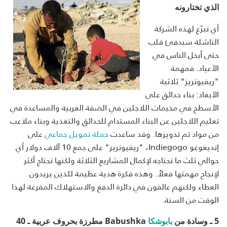
الذي تختارونه
أي تبرّع لهذه الشركة
الناشئة سيدفئ قلب
حتى أبخل الناس في
الأعياد. فمهمة
"ريفيوتريز" ثلاثية
الأبعاد: بناء حدائق على
الأسطح في مخيمات اللاجئين في الضفة الغربية والمساعدة في
تعليم اللاجئين عن البناء المستدام للحدائق والتغذية وبناء ملاعب
من مواد تم تدويرها. وقد ساعدت
حملة تمويل جماعي
على
إنديغوغو Indiegogo، "ريفيوتريز" على جمع 10 آلاف دولار أي
حوالي ثلث ما تحتاجه لإكمال المشاريع الثلاثة ولكنها تحتاج أكثر
لإنجاح مهمتها فعلاً. وهذه فكرة هدية عظيمة للذين يريدون
العطاء ولكنهم عالقون في دائرة الدفع والاستهلاك المفرغة لهذا
الوقت من السنة.
5 ـ وسادة من
بابوشكا
Babushka
مطرزة بحروف عربية ـ 40