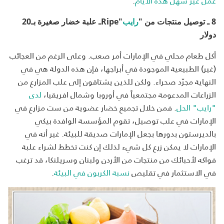
عمل غير سهل هذه الأيام
.
8 ـ توصيل منتجات من "
رايب
"
Ripe
ـ علبة خضار صغيرة بـ20
دولار
أكل طعام محلي في الإمارات أمر صعب. وعلى الرغم من العجائب
(غير) الطبيعية الموجودة في أبراجها، فإن هذه الدولة هي في
النهاية مجرّد صحراء. ولكن للذين يشتاقون إلى علب المزارع من
الزراعات المدعومة مجتمعياً في أوروبا وشمال افريقيا،
لدى
"رايب" الحل
. فمن خلال تجميع خضار عضوية من ست مزارع في
الإمارات في علب توصيل، تقوم المؤسسة الوافدة بيكي
بالديرستون بدورها بجعل الإمارات صديقة للبيئة. غير أنه في
الإمارات لا يمكن زرع كل شيء لذلك إن كنت تخطط لشراء علبة
فواكه لأحبائك من منتجات من الأردن ولبنان وسريلنكا، قد ترغب
في الاستثمار في تقليص
نسبة الكربون في البيئة
.