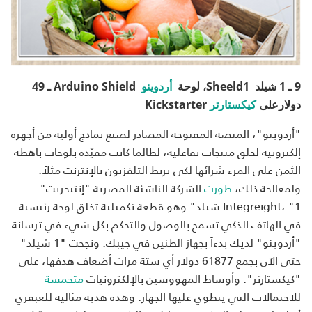
9 ـ
1 شيلد
Sheeld1
،
لوحة
أردوينو
Arduino Shield
ـ 49
دولارعلى
كيكستارتر
Kickstarter
"أردوينو"، المنصة المفتوحة المصادر لصنع نماذج أولية من أجهزة
إلكترونية لخلق منتجات تفاعلية، لطالما كانت مقيّدة بلوحات باهظة
الثمن على المرء شرائها لكي يربط التلفزيون بالإنترنت مثلاً.
ولمعالجة ذلك،
طورت
الشركة الناشئة المصرية "إنتيجريت"
Integreight، "1 شيلد" وهو قطعة تكميلية تخلق لوحة رئيسية
في الهاتف الذكي تسمح بالوصول والتحكم بكل شيء في ترسانة
"أردوينو" لديك بدءاً بجهاز الطنين في جيبك. ونجحت "1 شيلد"
حتى الآن بجمع 61877 دولار أي ستة مرات أضعاف هدفها، على
"كيكستارتر". وأوساط المهووسين بالإلكترونيات
متحمسة
للاحتمالات التي ينطوي عليها الجهاز. وهذه هدية مثالية للعبقري