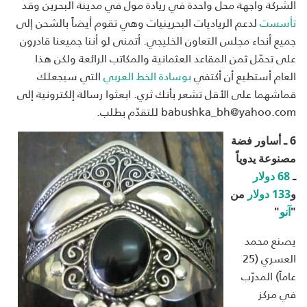
الشركة واجهة محل واحدة في ريادة مول في مدينة البحرين وقد
تأسست
لدعم الرياديات البحرينيات وهي تقوم أيضاً بالشحن إلى
جميع أنحاء مجلس التعاون الخليجي. أتمنى لو أننا جميعنا قادرون
على تحمّل ثمن المقاعد العثمانية والمكاتب الرائعة ولكن هذا
العام أستطيع أن أكتفي
بوسادة الخط العربي
التي سيجعلك
قماشهما على الأقل تشعر بأنك ثري. ابعثوا رسالة إلكترونية إلى
babushka_bh@yahoo.com للتقدّم بطلب.
6 ـ أساور فضة
مصنوعة يدوياً
ـ
68 دولار
و
133 دولار
من
"
آنو
"
يصنع محمد
العسري (25
عاماً) المدرّب
في مركز