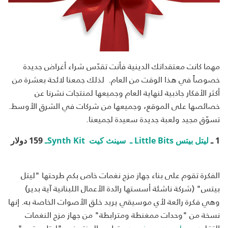
مهما كانت معتقداتك الدينية فأنت تقدّس شراء أغراض جديدة
خصوصاً في هذا الوقت من العام. لذلك جمعنا لائحة بعشرة من
أكثر الأفكار جاذبية لنهاية العام وجميعها لمنتجات نشرنا عن
خصائصها على الموقع، وجميعها من شركات في الشرق الأوسط.
تسوّق مجيد ولعبة جديدة سعيدة لجميعنا.
1 ـ
ليتل بيتس Little Bits ـ سينث كيت Synth Kitـ
159 دولار
الفكرة تقوم على بناء جهاز مزج نغمات خاص بكم طرحتها "ليتل
بيتس" (شركة ناشئة أسستها رائدة الأعمال اللبنانية آية بدير)
وهي فكرة رائعة لأي موسيقي يريد خلق الأصوات الخاصة به. إنها
نسخة من "وحدات ممغنطة ومترابطة" من جهاز مزج النغمات
التقليدي،
على حد وصف
مدير تطوير المنتج في "ليتل بيتس"