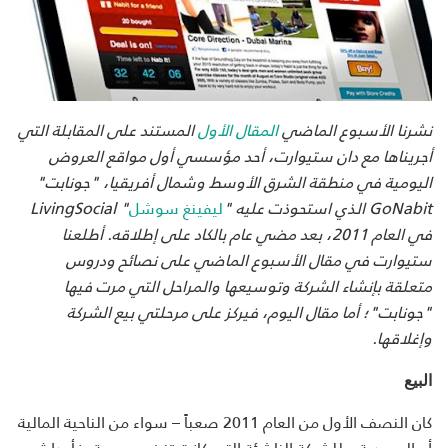
نشرنا الأسبوع الماضي
المقال الأول
المستند على المقابلة التي
أجريناها مع دان ستيوارت، أحد مؤسسي أول مواقع العروض
اليومية في منطقة الشرق الأوسط وشمال أفريقيا، "جونابت"
GoNabit
الذي استحوذت عليه "
ليفينغ سوشل
"
LivingSocial
في العام 2011، بعد مضي عام بالكاد على إطلاقه. أطلعنا
ستيوارت في مقال الأسبوع الماضي على نصائح ودروس
متعلقة بإنشاء الشركة وتوسيعها والمراحل التي مرت فيها
"جونابت"؛ أما مقال اليوم، فيركز على مرحلتي بيع الشركة
وإغلاقها.
البيع
كان النصف الأول من العام 2011 صعباً – سواء من الناحية المالية
أو الوجودية – للشركة الناشئة التي كانت تنضج بسرعة. فأحداث