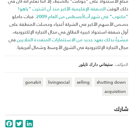
مبلغ الاستحواذ على "جونابت" بالضبط، إلاّ أننا نعلم أنّه كان في
ذلك الوقت
الصفقة الإقليمية الأكبر منذ أن اشترت "ياهو!
"مكتوب" في شهر آب/أغسطس من العام 2009
. فبات حاملو
حصص الأسهم الأكبر في الشركة أغنياء وحصلت المنطقة على
أول صفقة استحواذ كبيرة النطاق في مجال التجارة الإلكترونية،
مبشّرةً بذلك بعهد جديد من الاستثمارات المتعددة الملايين
في
مجال التجارة الإلكترونية في الشرق الأوسط وشمال أفريقيا.
المؤلف:
ستيفاني دارك تايلور
gonabit
livingsocial
selling
shutting down
acquisition
شارك
cebook
Twitter
LinkedIn