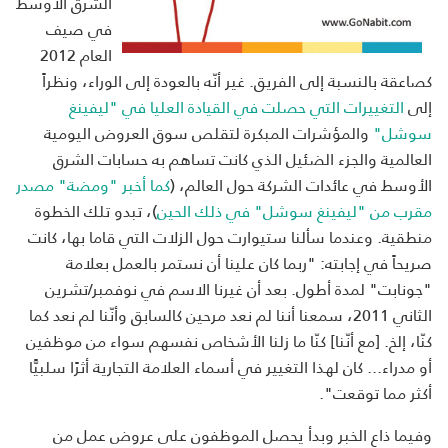
الشرق الأوسط
في صيف
العام 2012
كصاعقة بالنسبة إلى الفريق. غير أنّه بالعودة إلى الوراء، ونظراً
إلى
التغييرات التي حصلت في القيادة العليا في "ليفينغ
سوشل"
والمؤشرات المبكرة لتقلص سوق العروض اليومية
العالمية والجزء الضئيل الذي كانت تساهم به حسابات الشرق
الأوسط في عائدات الشركة حول العالم، (
كما أخبر "ومضة" مصدر
مقرب من "ليفينغ سوشل" في ذلك الحين
)، تبدو تلك الخطوة
منطقية. وعندما سألنا ستيوارت حول الزلات التي قاما بها، كانت
صريحاً في إجابته: "ربما كان علينا أن نستمر بالعمل بعلامة
"جونابت" لمدة أطول. بعد أن غيرنا الاسم في نوفمبر/تشرين
الثاني 2011، سمعنا أننا لم نعد مرحين كالسابق وأنّنا لم نعد كما
كنّا، إلخ. [مع أنّنا] كنّا ما زلنا الأشخاص نفسهم سواء من موظفين
أو مدراء... كان لهذا التغيير في أسماء العلامة التجارية أثرًا سلبيًّا
أكثر مما توقعت".
وفيما ذاع الخبر وبدأ يحصل الموظفون على عروض عمل من