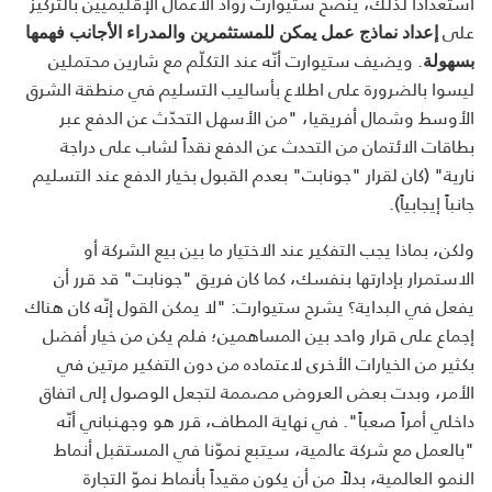
استعداداً لذلك، ينصح ستيوارت رواد الأعمال الإقليميين بالتركيز
على
إعداد نماذج عمل يمكن للمستثمرين والمدراء الأجانب فهمها
. ويضيف ستيوارت أنّه عند التكلّم مع شارين محتملين
بسهولة
ليسوا بالضرورة على اطلاع بأساليب التسليم في منطقة الشرق
الأوسط وشمال أفريقيا، "من الأسهل التحدّث عن الدفع عبر
بطاقات الائتمان من التحدث عن الدفع نقداً لشاب على دراجة
نارية" (كان لقرار "جونابت" بعدم القبول بخيار الدفع عند التسليم
جانباً إيجابياً).
ولكن، بماذا يجب التفكير عند الاختيار ما بين بيع الشركة أو
الاستمرار بإدارتها بنفسك، كما كان فريق "جونابت" قد قرر أن
يفعل في البداية؟ يشرح ستيوارت: "لا يمكن القول إنّه كان هناك
إجماع على قرار واحد بين المساهمين؛ فلم يكن من خيار أفضل
بكثير من الخيارات الأخرى لاعتماده من دون التفكير مرتين في
الأمر، وبدت بعض العروض مصممة لتجعل الوصول إلى اتفاق
داخلي أمراً صعباً". في نهاية المطاف، قرر هو وجهنباني أنّه
"بالعمل مع شركة عالمية، سيتبع نموّنا في المستقبل أنماط
النمو العالمية، بدلاً من أن يكون مقيداً بأنماط نموّ التجارة