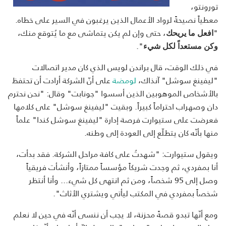
تورونتو،
معطياً نصيحةً لرواد الأعمال الذين يرغبون في السير على خطاه.
"
، حتى وإن لم يكن يتماشى مع ما يُتوقع منك،
افعل ما يريحك
".
وكن مستعداً لكل شيء
في ذلك الوقت، قال براندن لويس الذي كان مدير اتصالات
"ليفينغ سوشل" آنذاك،
لومضة
على أنّ الشركة أرادت أن تحتفظ
بالأشخاص الموهوبين الذين أسسوا "جونابت" وقال: "نحن نحترم
دان وصهراب احتراماً كبيراً. وبقيت "ليفينغ سوشل" على كلامها
فعرضت على ستيوارت فرصة إدارة "ليفينغ سوشل كندا" علماً
منها بأنّه كان يتطلّع إلى العودة إلى وطنه.
ويقول ستيوارت: "شهدتُ على كافة مراحل الشركة. فقد بدأت،
أنا بمفردي، ثم وجدت شريكاً مؤسساً ممتازاً، وأنشأت فريقياً
وصل إلى 95 شخصاً، ومن ثم انتهى كل شيء... وأنا أنتظر
شخصاً بمفردي في المكتب ليأتي ويشتري الأثاث".
ومع أنّها تبدو قصةً محزنة، لا يجب أن ننسى أنّه في حين لا نعلم