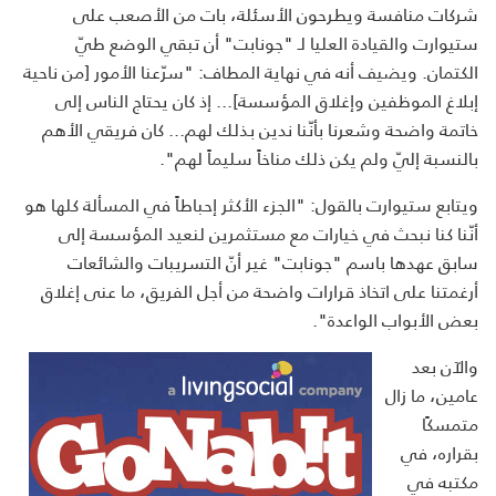
شركات منافسة ويطرحون الأسئلة، بات من الأصعب على
ستيوارت والقيادة العليا لـ "جونابت" أن تبقي الوضع طيّ
الكتمان. ويضيف أنه في نهاية المطاف: "سرّعنا الأمور [من ناحية
إبلاغ الموظفين وإغلاق المؤسسة]... إذ كان يحتاج الناس إلى
خاتمة واضحة وشعرنا بأنّنا ندين بذلك لهم... كان فريقي الأهم
بالنسبة إليّ ولم يكن ذلك مناخاً سليماً لهم".
ويتابع ستيوارت بالقول: "الجزء الأكثر إحباطاً في المسألة كلها هو
أنّنا كنا نبحث في خيارات مع مستثمرين لنعيد المؤسسة إلى
سابق عهدها باسم "جونابت" غير أنّ التسريبات والشائعات
أرغمتنا على اتخاذ قرارات واضحة من أجل الفريق، ما عنى إغلاق
بعض الأبواب الواعدة".
والآن بعد
عامين، ما زال
متمسكًا
بقراره، في
مكتبه في