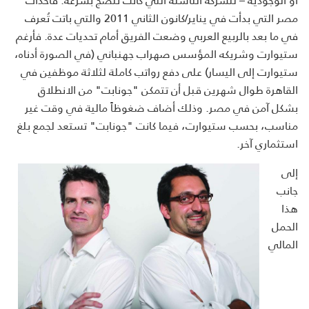
مصر التي بدأت في يناير/كانون الثاني 2011 والتي باتت تُعرف
في ما بعد بالربيع العربي وضعت الفريق أمام تحديات عدة. فأرغم
ستيوارت وشريكه المؤسس صهراب جهنباني (في الصورة أدناه،
ستيوارت إلى اليسار) على دفع رواتب كاملة لثلاثة موظفين في
القاهرة طوال شهرين قبل أن تتمكن "جونابت" من الانطلاق
بشكل آمن في مصر. وذلك أضاف ضغوظاً مالية في وقت غير
مناسب، بحسب ستيوارت، فيما كانت "جونابت" تستعد لجمع بلغ
استثماري آخر.
إلى
جانب
هذا
الحمل
المالي