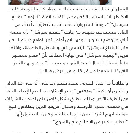
الثقيل، وفيما أصبحت مناقشات الاستحواذ أكثر ملموسة، كادت
الاضطرابات السياسية في مصر "تفسد اتفاقيتنا [مع "ليفينغ
سوشل"]"، وفقاً لستيوارت. فقد تسببت تطوّرات أعنف من
العادة بصمت غير معهود من جانب "ليفينغ سوشل" دام بضعة
أيام، ما وضع ستيوارت وجهنباني أمام الأمر الواقع فسافرا إلى
مقر "ليفينغ سوشل" الرئيسي في واشنطن العاصمة، وأقنعا
فريق "ليفينغ سوشل" في نهاية المطاف بأنّ "مصر ستصبح
مكاناً أفضل للأعمال" بعد الثورة، ويضيف أنّ تلك وجهة النظر
التي كنا نسمعها من فريقنا على الأرض هناك".
وانطلاقاً من هذه التجربة، يشدد ستيوارت على أنّه على كلا البائع
والشاري أن يكونا "
" بقدر الإمكان عند البيع للإيحاء بالثقة
مندفعين
في الطرف الآخر. وذلك ينطبق بشكل خاص على أصحاب الشركات
في منطقة الشرق الأوسط وشمال أفريقيا الذين يتطلعون لبيع
مؤسساتهم لشركات من خارج المنطقة، وهي حالة يقول إنّها
"تتطلب الكثير من الاطلاع على السوق".