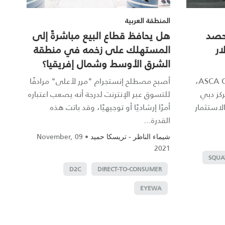
المنطقة العربية
تحصد
هل يحافظ قطاع البيع مباشرةً إلى
ولار
المستهلك على زخمه في منطقة
الشرق الأوسط وشمال إفريقيا؟
استثمرت شركة ASCA Capital Limited،
أصبح مصطلح إنستجرام "مرر لأعلى" مرادفًا
كز دبي
للتسوق عبر الإنترنت لدرجة أنه يصعب اعتباره
استثمار
أمرًا إرشاديًا أو توجيهيًا، وقد باتت هذه
القدرة...
09 November,
•
-
شيماء الناظر
تريسكا حميد
2021
SQUA
D2C
DIRECT-TO-CONSUMER
EYEWA