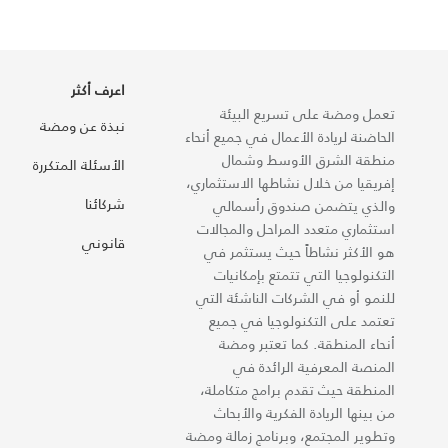
اعرف أكثر
تعمل ومضة على تسريع البيئة
نبذة عن ومضة
الحاضنة لريادة الأعمال في جميع أنحاء
منطقة الشرق الأوسط وشمال
الأسئلة المتكررة
إفريقيا من خلال نشاطها الاستثماري،
شركائنا
والذي يتضمن صندوق رأسمالي
استثماري متعدد المراحل والمجالات
قانوني
هو الأكثر نشاطاً حيث يستثمر في
التكنولوجيا التي تتمتع بإمكانيات
للنمو أو في الشركات الناشئة التي
تعتمد على التكنولوجيا في جميع
أنحاء المنطقة. كما تعتبر ومضة
المنصة المعرفية الرائدة في
المنطقة حيث تقدم برامج متكاملة،
من بينها الريادة الفكرية والأبحاث
وتطوير المجتمع، وبرنامج زمالة ومضة