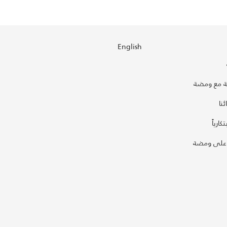
English
 مع ومضة
نا
كارياً
على ومضة