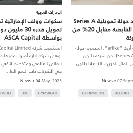
الإمارات العربية
أريكا تحصد جولة تمويلية Series A
سكوات وولف الإماراتية 
من بلتون القابضة مقابل 20% من
تمويل قدره 30 مليون د
كة
بواسطة ASCA Capital
جمعت شركة أريكا “ariika”، المصرية جولة
استثمارية (Series A)، من شركة بلتون
وهي شركة إدارة أصول مقرها مر
 المال الجريء، التابعة لبلتون
المالي العالمي ومتخصصة في ال
في الشركات ذات النمو العا...
•
04 May, 2023
•
07 Sept
News
News
TWOLF
D2C
GYMWEAR
E-COMMERCE
BELTONE