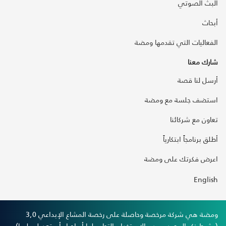
البث الصوتي
أبحاث
الفعاليات التي تقدمها ومضة
شارك معنا
أرسل لنا قصة
استضف جلسة مع ومضة
تعاون مع شركائنا
أطلق برنامجاً ابتكارياً
اعرض فكرتك على ومضة
English
ومضة هي شركة مرخصة وحاصلة على رخصة المشاع الإبداعي 3,0
(بشرط ذكر المصدر وعدم الاستخدام التجاري لها أو إجراء أي تعديل عليها).